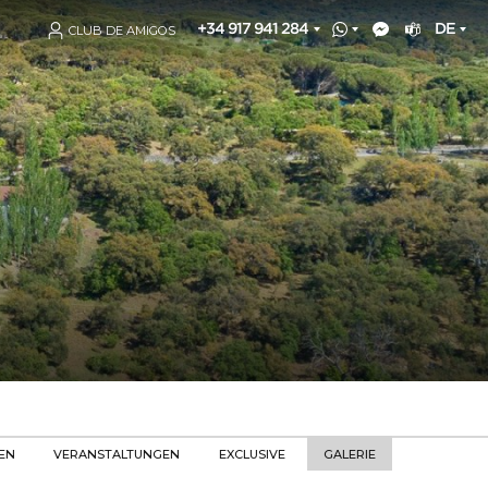
+34 917 941 284
DE
CLUB DE AMIGOS
EN
VERANSTALTUNGEN
EXCLUSIVE
GALERIE