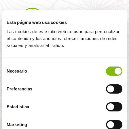
‌Esta página web usa cookies
Las cookies de este sitio web se usan para personalizar
el contenido y los anuncios, ofrecer funciones de redes
Kostenvoranschläge in
Sonderrabatte in
24 Stunden
Tagungsräume
sociales y analizar el tráfico.
Selección
Necesario
de
consentimiento
Preferencias
Erlebnisprogramm
Preisermäßigungen in
Fuerte Experiencias
unseren SPA Zentren
Estadística
Marketing