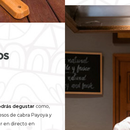
os
odrás degustar
como,
uesos de cabra Payoya y
r en directo en