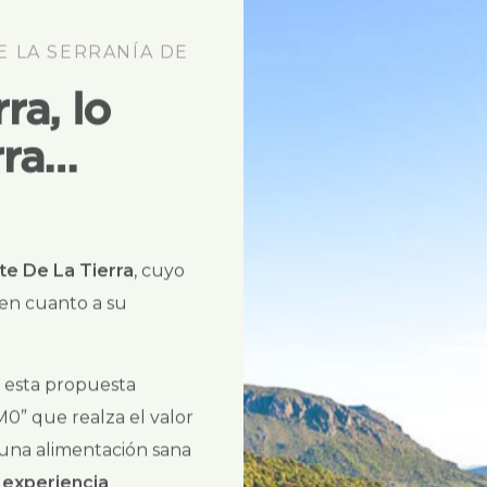
ra, lo
rra…
te De La Tierra
, cuyo
 en cuanto a su
as esta propuesta
0” que realza el valor
una alimentación sana
 experiencia