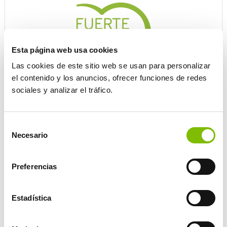
‌Esta página web usa cookies
Las cookies de este sitio web se usan para personalizar
el contenido y los anuncios, ofrecer funciones de redes
sociales y analizar el tráfico.
Adultos
Selección
Programa de actividades físicas y deportivas para
Necesario
de
adultos. Más allá de la motivación deportiva, impulsa al
consentimiento
cambio, a moverse para desarrollar una vida más sana
Preferencias
y natural/activa.
Estadística