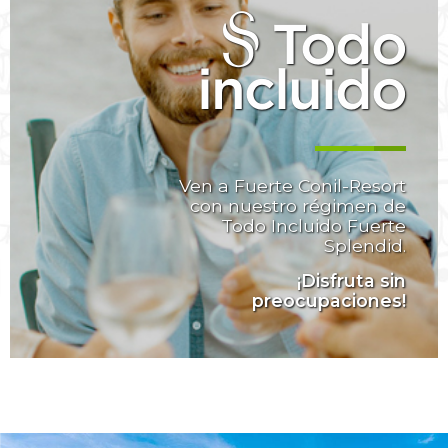
Todo
incluido
Ven a Fuerte Conil-Resort
con nuestro régimen de
Todo Incluido Fuerte
Splendid.
¡Disfruta sin
preocupaciones!