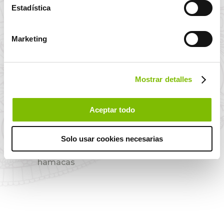
Estadística
Exclusive
Alquiler de coches
Marketing
Mostrar detalles
Tiendas
Transfer
Aceptar todo
Solo usar cookies necesarias
Kiosko en playa y
WiFi Gratis
hamacas