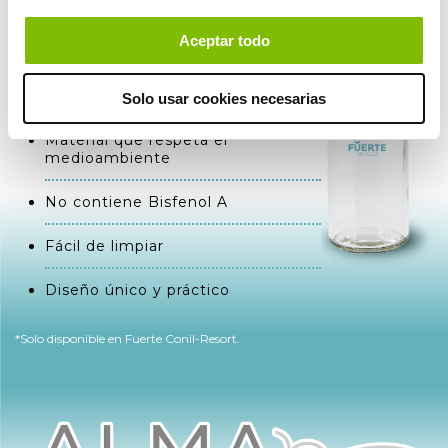
reutilizable y cuida de los
océanos de la mano de Fuerte
Aceptar todo
Hoteles
Reutilizable y reciclable
Solo usar cookies necesarias
Material que respeta el
medioambiente
No contiene Bisfenol A
Fácil de limpiar
Diseño único y práctico
*Solo disponible en Fuerte Conil-Resort.