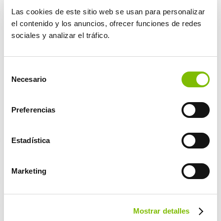
Realizamos una exhaustiva monitorización
Las cookies de este sitio web se usan para personalizar
de los consumos energéticos y de la huella
el contenido y los anuncios, ofrecer funciones de redes
de carbono, entre otras muchas acciones.
sociales y analizar el tráfico.
Selección
Necesario
de
consentimiento
DESCUBRE EL RESTO DE
Preferencias
INICIATIVAS ALOJÁNDOTE CON
NOSOTROS
Estadística
y a través de nuestra web
SABER MÁS
Marketing
Además, sólo durante el mes
Mostrar detalles
de octubre consigue tu botella