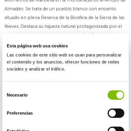
kilómetros de Marbella en la montaña junto al Arroyo de
Almadán. Se trata de un pueblo blanco con encanto
situado en plena Reserva de la Biosfera de la Sierra de las
Nieves. Destaca su riqueza natural protagonizada por el
agua ya que cuenta con numerosos ríos, fuentes y
acuíferos que recorren la Sierra Blanca.
‌Esta página web usa cookies
Las cookies de este sitio web se usan para personalizar
Mijas (a 25 min en coche)
el contenido y los anuncios, ofrecer funciones de redes
sociales y analizar el tráfico.
Pueblo de blancas callejuelas de la Costa del Sol, Mijas
supone un lugar de visita obligado por su embrujo. Los
Selección
‘burro taxis’ son uno de los atractivos turísticos más
Necesario
de
originales del lugar. En esta localidad se puede visitar la
consentimiento
Ermita de la Virgen de la Peña (patrona de la ciudad), los
Preferencias
Jardines de la Muralla y el mirador de la ciudad desde el
que se observa toda la Costa el Sol y el mar