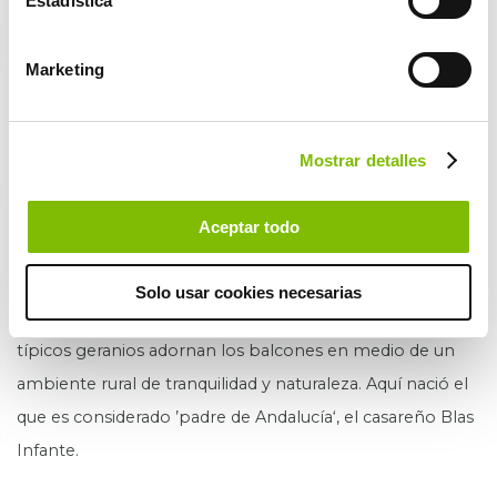
Estadística
Mediterráneo.
Marketing
Una visita curiosa en esta localidad es la del Museo el
Carromato de Max, el primer museo mundial de
miniaturas. Merece la pena ser visitado.
Mostrar detalles
Casares (a 45 minutos en coche)
Aceptar todo
Es uno de los paisajes andaluces más bonitos de la
provincia de Málaga. Este pueblo de blancas casas está
Solo usar cookies necesarias
situado en una colina en un entorno privilegiado. Los
típicos geranios adornan los balcones en medio de un
ambiente rural de tranquilidad y naturaleza. Aquí nació el
que es considerado ’padre de Andalucía‘, el casareño Blas
Infante.